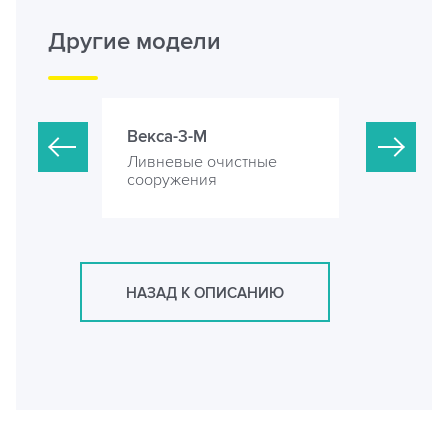
Другие модели
Векса-3-М
Векса-5-М
стные
Ливневые очистные
Ливневые 
сооружения
сооружени
НАЗАД К ОПИСАНИЮ