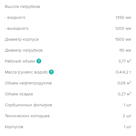
Высота патрубков
- входного
1350 мм
- выходного
1200 мм
Диаметр корпуса
1500 мм
Диаметр патрубков
110 мм
Рабочий объём
3,77 м
3
?
Масса (сухая/с водой)
0,4/4,2 т
?
Объём нефтепродуктов
0,06 м
3
Объём осадка
0,27 м
3
Сорбционных фильтров
1 шт
Технических колодцев
2 шт
Корпусов
1 шт