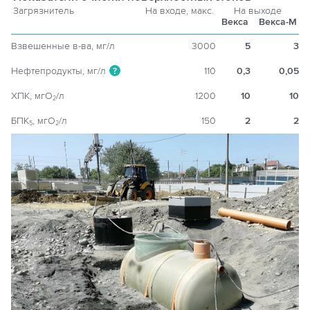
Загрязнитель
На входе, макс.
На выходе
Векса
Векса-М
Взвешенные в-ва, мг/л
3000
5
3
Нефтепродукты, мг/л
110
0,3
0,05
?
ХПК, мгO
/л
1200
10
10
2
БПК
, мгO
/л
150
2
2
5
2