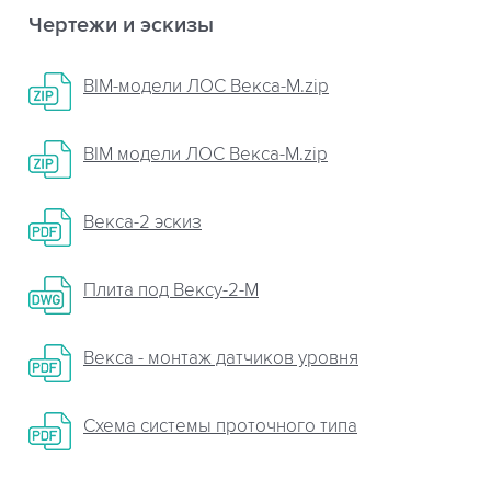
Чертежи и эскизы
BIM-модели ЛОС Векса-М.zip
BIM модели ЛОС Векса-М.zip
Векса-2 эскиз
Плита пoд Вексу-2-М
Векса - монтаж датчиков уровня
Схема системы проточного типа