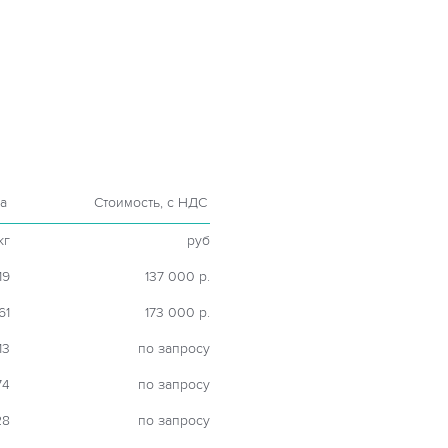
а
Стоимость, с НДС
кг
руб
19
137 000 р.
61
173 000 р.
13
по запросу
74
по запросу
28
по запросу