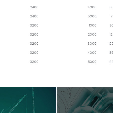
2400
4000
6
2400
5000
7
3200
1000
9
3200
2000
12
3200
3000
12
3200
4000
13
3200
5000
14