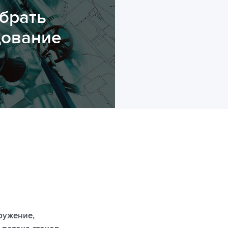
брать
дование
ружение,