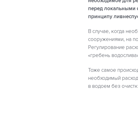
необходимое для ре
перед локальными 
принципу ливнеспус
В случае, когда не
сооружениями, на по
Регулирование расхо
«гребень водослива»
Тоже самое происход
необходимый расход 
в водоем без очистк