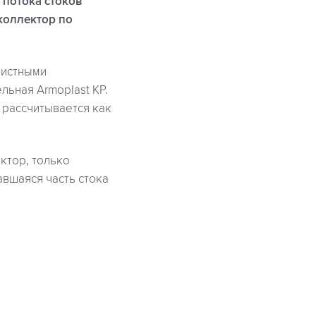
 потока стоков
коллектор по
чистными
льная Armoplast KP.
 рассчитывается как
ктор, только
авшаяся часть стока