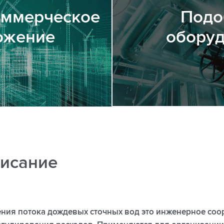
оммерческое
Подо
ожение
обору
исание
ния потока дождевых сточных вод это инженерное соо