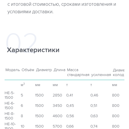
с итоговой стоимостью, сроками изготовления и
условиями доставки.
Характеристики
Модель
Объём
Диаметр
Длина
Масса
Диаметр
стандартная
усиленная
колодца
м
мм
мм
т
т
мм
3
НЕ-5-
5
1500
2850
0,41
0,46
800
1500
НЕ-6-
6
1500
3450
0,45
0,51
800
1500
НЕ-8-
8
1500
4600
0,56
0,63
800
1500
НЕ-10-
10
1500
5700
0,66
0,74
800
1500