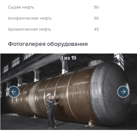
Сырая нефть
90
Алифатическая нефть
90
Ароматическая нефть
45
Фотогалерея оборудования
1 из 19