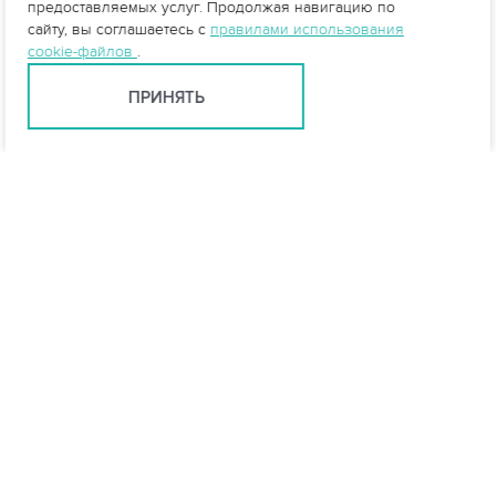
предоставляемых услуг. Продолжая навигацию по
Очистка стоков АЗС
сайту, вы соглашаетесь с
правилами использования
cookie-файлов
.
ПРИНЯТЬ
Производство стеклопластиковых
емкостей
Обзор конструкционных материалов
Краснодар +7 (861) 205-00-71