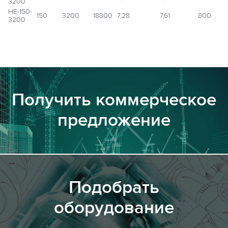
3200
НЕ-150-
150
3200
18800
7,28
7,61
800
3200
Получить коммерческое
предложение
Подобрать
оборудование