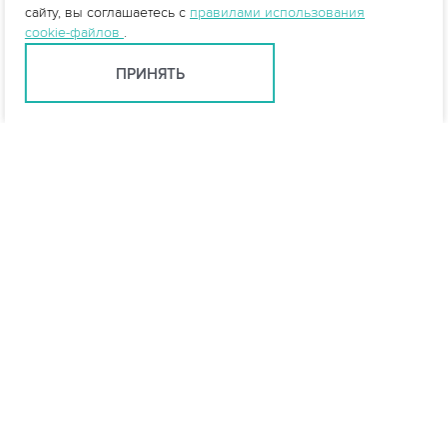
сайту, вы соглашаетесь с
правилами использования
cookie-файлов
.
ПРИНЯТЬ
Краснодар +7 (861) 205-00-71
krasnodar@vo-da.ru
Мессенджеры