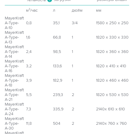
м
/час
л
дюйм
мм
3
MayerKraft
A-Type-
0,8
35,1
3/4
1580 х 250 х 250
А-10
MayerKraft
A-Type-
1,6
66,8
1
1820 х 330 х 330
А-13
MayerKraft
A-Type-
2,4
98,5
1
1820 х 360 х 360
А-14
MayerKraft
A-Type-
3,2
133,6
1
1820 х 410 х 410
А-16
MayerKraft
A-Type-
3,9
182,9
1
1820 х 460 х 460
А-18
MayerKraft
A-Type-
5,5
239,3
2
1820 х 530 х 530
А-21
MayerKraft
A-Type-
7,3
335,9
2
2140х 610 х 610
А-24
MayerKraft
A-Type-
11,8
504
2
2140х 760 х 760
А-30
MayerKraft