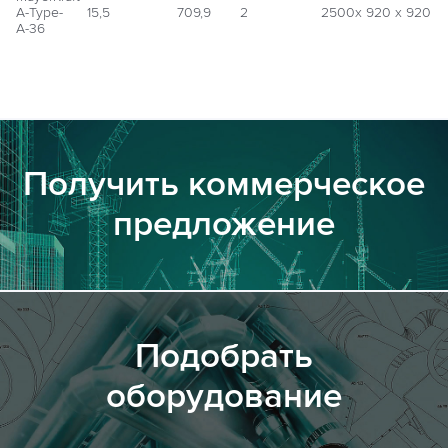
A-Type-
15,5
709,9
2
2500х 920 х 920
А-36
Получить коммерческое
предложение
Подобрать
оборудование