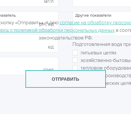
мг/л
казатель
Другие показатели
нопку «Отправить», я даю
согласие на обработку персон
рН, ед
юсь с политикой обработки персональных данных
в соот
законодательством РФ.
Подготовленная вода пр
ед
питьевых целях
хозяйственно-бытовы
тепловом оборудова
град
пищевом производст
ОТПРАВИТЬ
технологических цел