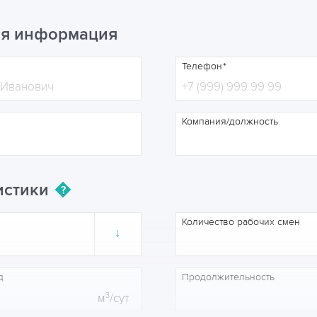
ая информация
Телефон
Компания/должность
истики
Количество рабочих смен
↓
д
Продолжительность
3
м
/сут