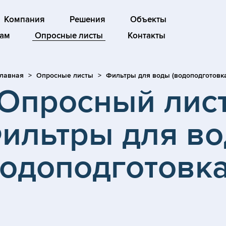
Компания
Решения
Объекты
ам
Опросные листы
Контакты
лавная
Опросные листы
Фильтры для воды (водоподготовк
Опросный лис
ильтры для в
водоподготовка