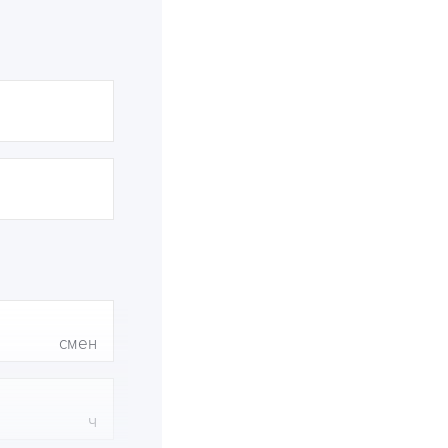
смен
ч