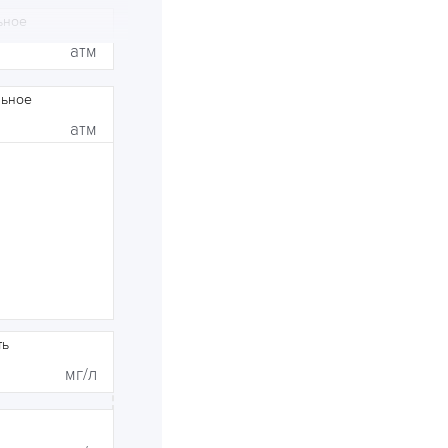
ьное
атм
льное
атм
мг/л
ть
мг/л