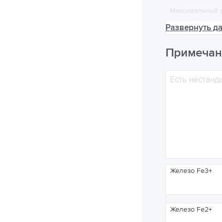
Максимальный 
Развернуть д
Примечан
Анализ и
Жесткость
Железо Fe3+
Железо Fe2+