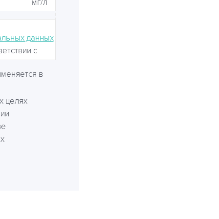
мг/л
альных данных
ветствии с
именяется в
х целях
нии
ве
ях