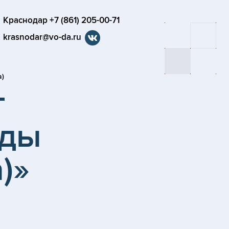
Краснодар +7 (861) 205-00-71
krasnodar@vo-da.ru
а)
т
оды
)»