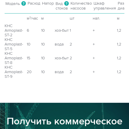
Расход
Напор
Количество
Шкаф
Разме
Модель
Вид
?
?
стоков
насосов
управления
диаме
м
/час
м
шт
нал.
м
3
КНС
Armoplast-
6
10
хоз-быт
1
+
1,2
ST-2
КНС
Armoplast-
10
10
вода
2
+
1,2
ST-5
КНС
Armoplast-
15
10
хоз-быт
2
+
1,2
ST-8
КНС
Armoplast-
20
10
вода
2
+
1,2
ST-9
Получить коммерческое