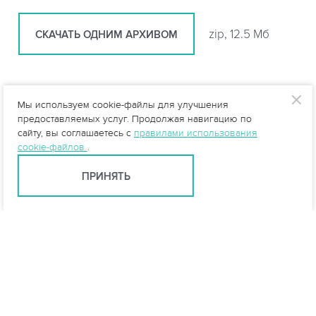
zip, 12.5 Мб
СКАЧАТЬ ОДНИМ АРХИВОМ
Статьи
Мы используем cookie-файлы для улучшения
предоставляемых услуг. Продолжая навигацию по
сайту, вы соглашаетесь с
правилами использования
Устройство и принцип работы КНС
cookie-файлов
.
ПРИНЯТЬ
Очистка сточных вод складов,
логистических центров
Устройство водоотводящих сетей в особых
условиях
Типы систем канализации