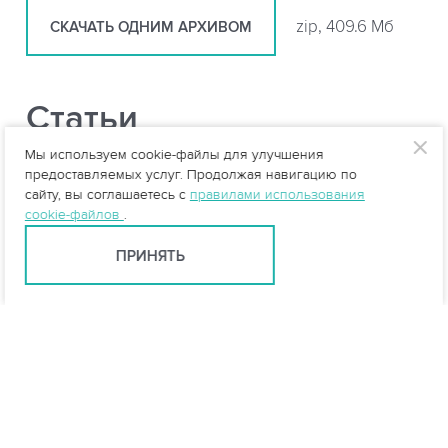
zip, 409.6 Мб
СКАЧАТЬ ОДНИМ АРХИВОМ
Статьи
Мы используем cookie-файлы для улучшения
Пескоуловитель для ливневой
предоставляемых услуг. Продолжая навигацию по
сайту, вы соглашаетесь с
правилами использования
канализации: зачем нужен и как работает
cookie-файлов
.
Локальные очистные сооружения: виды,
ПРИНЯТЬ
устройство и принцип работы
Расчет ливневых очистных сооружений:
какие данные нужны для проекта
Особенности очистки талых вод