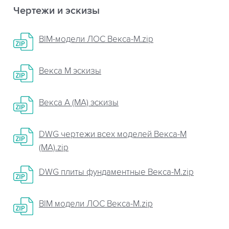
Чертежи и эскизы
BIM-модели ЛОС Векса-М.zip
Векса М эскизы
Векса А (МА) эскизы
DWG чертежи всех моделей Векса-М
(МА).zip
DWG плиты фундаментные Векса-М.zip
BIM модели ЛОС Векса-М.zip