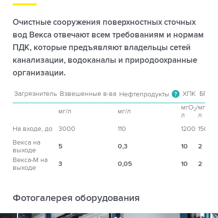
Очистные сооружения поверхностных сточных
вод Векса отвечают всем требованиям и нормам
ПДК, которые предъявляют владельцы сетей
канализации, водоканалы и природоохранные
организации.
Загрязнитель
Взвешенные в-ва
ХПК
БПК
Нефтепродукты
?
5
мгO
/
мгO
/
2
2
мг/л
мг/л
л
л
На входе, до
3000
110
1200
150
Векса на
5
0,3
10
2
выходе
Векса-М на
3
0,05
10
2
выходе
Фотогалерея оборудования