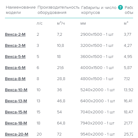
Наименование
Производительность
Габариты и число
Рабоч
?
модели
оборудования
корпусов
объем
л/с
м³/ч
мм
м³
Векса-2-М
2
7,2
2900х1500 - 1 шт
3,77
Векса-3-М
3
10,8
3200х1500 - 1 шт
4,27
Векса-5-М
5
18
3600х1500 - 1 шт
4,95
Векса-6-М
6
21,6
4000х1500 - 1 шт
5,87
Векса-8-М
8
28,8
4800х1500 - 1 шт
7,12
Векса-10-М
10
36
5240х2000 - 1 шт
13,92
Векса-13-М
13
46,8
6400х2000 - 1 шт
16,41
Векса-15-М
15
54
7040х2000 - 1 шт
18,47
Векса-18-М
18
64,8
7940х2000 - 1 шт
21,77
Векса-20-М
20
72
9540х2000 - 1 шт
25,72