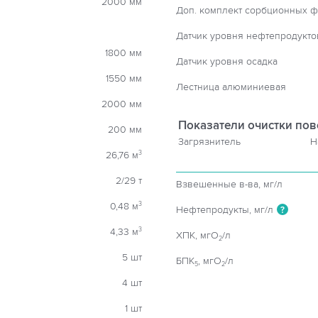
2000 мм
Доп. комплект сорбционных ф
Датчик уровня нефтепродукто
1800 мм
Датчик уровня осадка
1550 мм
Лестница алюминиевая
2000 мм
Показатели очистки пов
200 мм
Загрязнитель
Н
26,76 м
3
2/29 т
Взвешенные в-ва, мг/л
0,48 м
3
Нефтепродукты, мг/л
?
4,33 м
3
ХПК, мгO
/л
2
5 шт
БПК
, мгO
/л
5
2
4 шт
1 шт