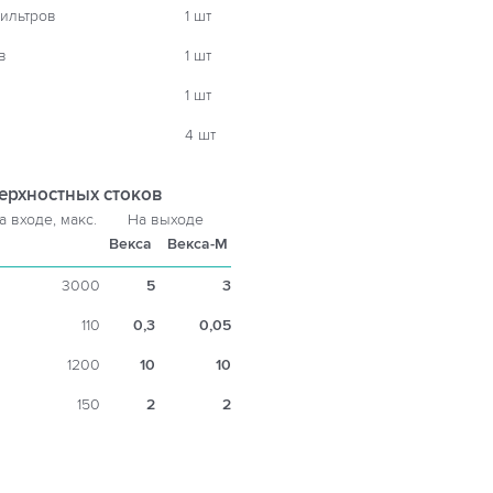
ильтров
1 шт
в
1 шт
1 шт
4 шт
ерхностных стоков
а входе, макс.
На выходе
Векса
Векса-М
3000
5
3
110
0,3
0,05
1200
10
10
150
2
2