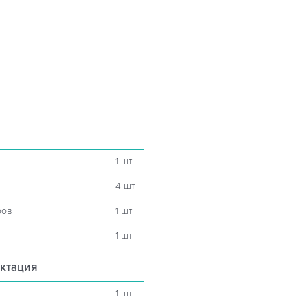
1 шт
4 шт
ров
1 шт
1 шт
ктация
1 шт