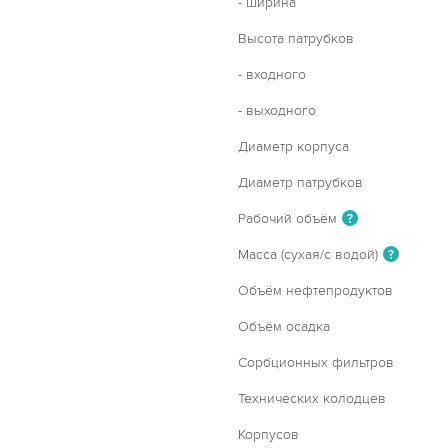
- ширина
Высота патрубков
- входного
- выходного
Диаметр корпуса
Диаметр патрубков
Рабочий объём
?
Масса (сухая/с водой)
?
Объём нефтепродуктов
Объём осадка
Сорбционных фильтров
Технических колодцев
Корпусов