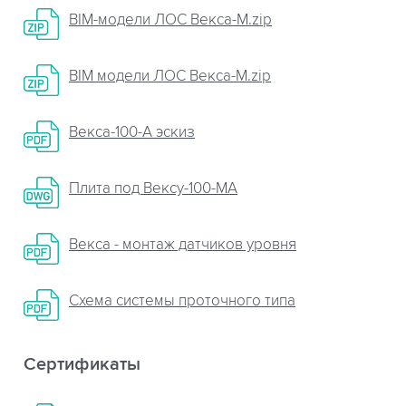
BIM-модели ЛОС Векса-М.zip
BIM модели ЛОС Векса-М.zip
Векса-100-А эскиз
Плита пoд Вексу-100-МА
Векса - монтаж датчиков уровня
Схема системы проточного типа
Сертификаты