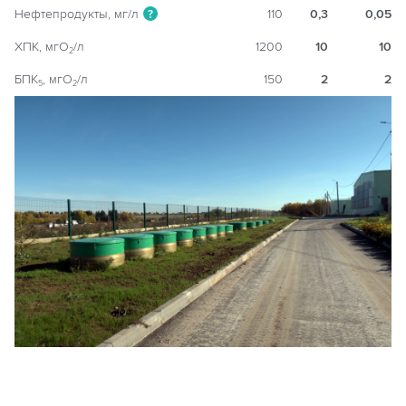
Нефтепродукты, мг/л
110
0,3
0,05
?
ХПК, мгO
/л
1200
10
10
2
БПК
, мгO
/л
150
2
2
5
2