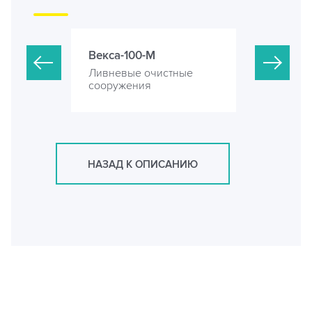
Векса-100-М
Векса-120
стные
Ливневые очистные
Ливневые 
сооружения
сооружени
НАЗАД К ОПИСАНИЮ