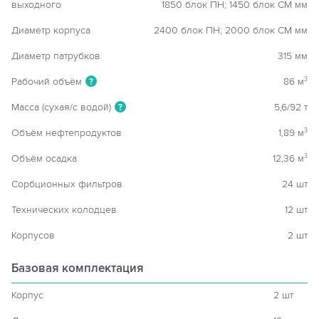
выходного
1850 блок ПН; 1450 блок СМ мм
Диаметр корпуса
2400 блок ПН; 2000 блок СМ мм
Диаметр патрубков
315 мм
Рабочий объём
86 м
3
?
Масса (сухая/с водой)
5,6/92 т
?
Объём нефтепродуктов
1,89 м
3
Объём осадка
12,36 м
3
Сорбционных фильтров
24 шт
Технических колодцев
12 шт
Корпусов
2 шт
Базовая комплектация
Корпус
2 шт