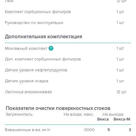
Люк
12 шт
Комплект сорбционных фильтров
1 шт
Руководство по эксплуатации
1 шт
Дополнительная комплектация
1 шт
Монтажный комплект
?
Доп. комплект сорбционных фильтров
1 шт
Датчик уровня нефтепродуктов
1 шт
Датчик уровня осадка
1 шт
Лестница алюминиевая
12 шт
Показатели очистки поверхностных стоков
Загрязнитель
На входе, макс.
На выходе
Векса
Векса-М
Взвешенные в-ва, мг/л
3000
5
3