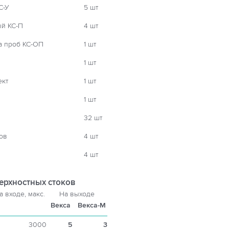
С-У
5 шт
ый КС-П
4 шт
а проб КС-ОП
1 шт
1 шт
ект
1 шт
1 шт
32 шт
ов
4 шт
4 шт
ерхностных стоков
а входе, макс.
На выходе
Векса
Векса-М
3000
5
3