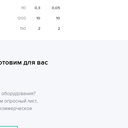
110
0,3
0,05
1200
10
10
150
2
2
отовим для вас
р оборудования?
м опросный лист,
 коммерческое