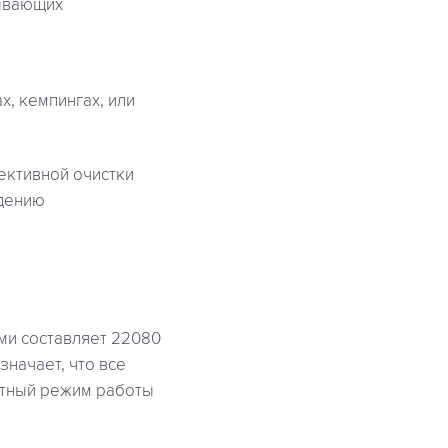
бывающих
х, кемпингах, или
ективной очистки
юдению
ми составляет 22080
значает, что все
атный режим работы