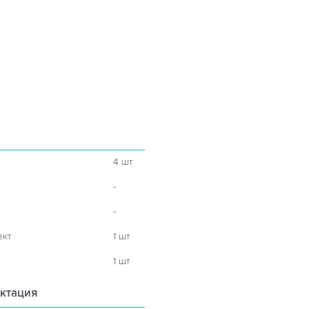
4 шт
-
-
ект
1 шт
1 шт
ктация