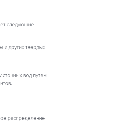
ает следующие
ны и других твердых
у сточных вод путем
нтов.
ное распределение