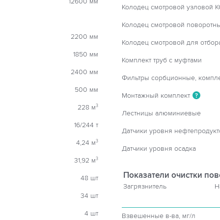
12600 мм
Колодец смотровой узловой К
Колодец смотровой поворотн
2200 мм
Колодец смотровой для отбор
1850 мм
Комплект труб с муфтами
2400 мм
Фильтры сорбционные, компл
500 мм
Монтажный комплект
?
228 м
3
Лестницы алюминиевые
16/244 т
Датчики уровня нефтепродукт
4,24 м
3
Датчики уровня осадка
31,92 м
3
Показатели очистки пов
48 шт
Загрязнитель
Н
34 шт
4 шт
Взвешенные в-ва, мг/л