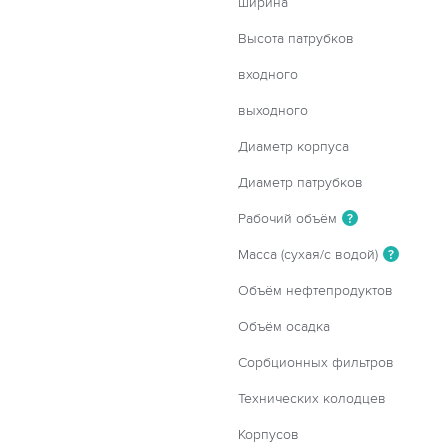
ширина
Высота патрубков
входного
выходного
Диаметр корпуса
Диаметр патрубков
Рабочий объём
?
Масса (сухая/с водой)
?
Объём нефтепродуктов
Объём осадка
Сорбционных фильтров
Технических колодцев
Корпусов