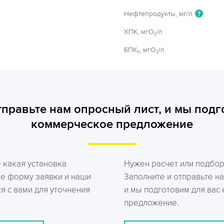
Нефтепродукты, мг/л
?
ХПК, мгO
/л
2
БПК
, мгO
/л
5
2
тправьте нам опросный лист, и мы подг
коммерческое предложение
е какая установка
Нужен расчет или подбо
те форму заявки и наши
Заполните и отправьте на
я с вами для уточнения
и мы подготовим для вас
предложение.