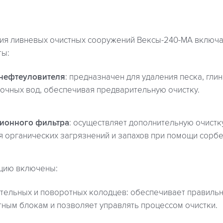
ия ливневых очистных сооружений Вексы-240-МА включ
ты:
онефтеуловителя
: предназначен для удаления песка, гли
точных вод, обеспечивая предварительную очистку.
ционного фильтра
: осуществляет дополнительную очистк
я органических загрязнений и запахов при помощи сорбе
цию включены:
тельных и поворотных колодцев: обеспечивает правиль
тным блокам и позволяет управлять процессом очистки.