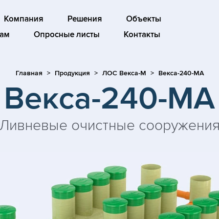
Компания
Решения
Объекты
ам
Опросные листы
Контакты
Главная
Продукция
ЛОС Векса-М
Векса-240-МА
Векса-240-МА
Ливневые очистные сооружени