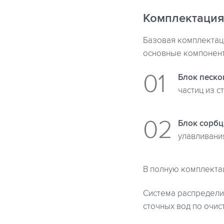
Комплектация
Базовая комплектац
основные компонен
Блок песк
частиц из с
Блок сорб
улавливани
В полную комплекта
Система распредели
сточных вод по очис