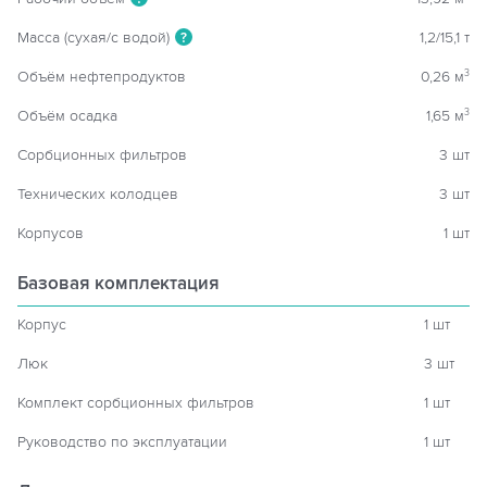
Масса (сухая/с водой)
1,2/15,1 т
?
Объём нефтепродуктов
0,26 м
3
Объём осадка
1,65 м
3
Сорбционных фильтров
3 шт
Технических колодцев
3 шт
Корпусов
1 шт
Базовая комплектация
Корпус
1 шт
Люк
3 шт
Комплект сорбционных фильтров
1 шт
Руководство по эксплуатации
1 шт