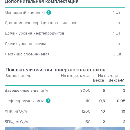
Дополнительная комплектация
1 шт
Монтажный комплект
?
Доп. комплект сорбционных фильтров
1 шт
Датчик уровня нефтепродуктов
1 шт
Датчик уровня осадка
1 шт
Лестница алюминиевая
3 шт
Показатели очистки поверхностных стоков
Загрязнитель
На входе, макс.
На выходе
Векса
Векса-М
Взвешенные в-ва, мг/л
3000
5
3
Нефтепродукты, мг/л
110
0,3
0,05
?
ХПК, мгO
/л
1200
10
10
2
БПК
, мгO
/л
150
2
2
5
2