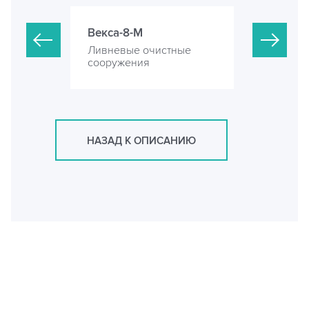
Векса-8-М
Векса-13-
стные
Ливневые очистные
Ливневые 
сооружения
сооружени
НАЗАД К ОПИСАНИЮ