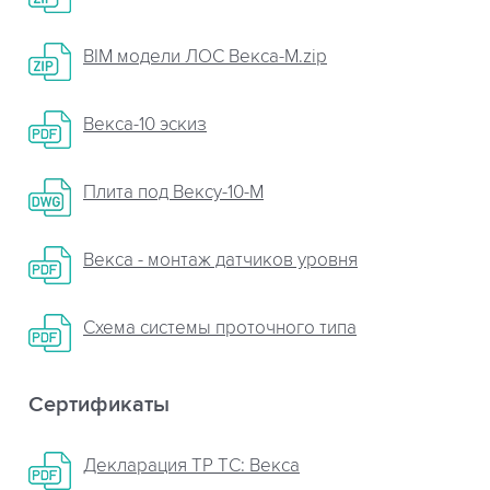
BIM модели ЛОС Векса-М.zip
Векса-10 эскиз
Плита пoд Вексу-10-М
Векса - монтаж датчиков уровня
Схема системы проточного типа
Сертификаты
Декларация ТР ТС: Векса