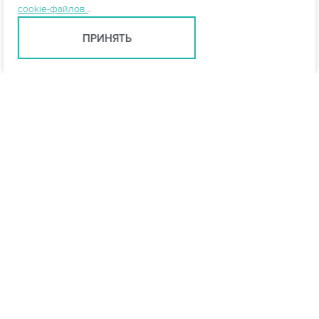
cookie-файлов
.
ПРИНЯТЬ
Краснодар +7 (861) 205-00-71
krasnodar@vo-da.ru
Мессенджеры