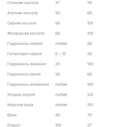
Соляная кислота
37
110
Азотная кислота
50
65
Серная кислота
80
105
Фосфорная кислота
80
100
Гидроокись натрия
любая
80
Гипохлорит натрия
0 – 15
50
Гидроокись аммония
20
100
Гидроокись калия
25
65
Гидроокись алюминия
любая
100
Хлорид натрия
любая
120
Морская вода
любая
100
Бром
40
70
Стирол
100
27