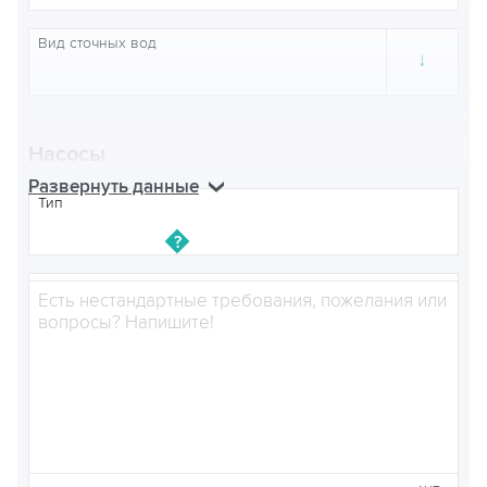
Вид сточных вод
↓
Насосы
Развернуть данные
Тип
Примечания
Марка
Кол-во рабочих
шт
Кол-во резервных