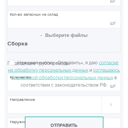
шт
Кол-во запасных на склад
Чтобы прикрепить файлы, перетащите
шт
их сюда или
→
Выберите файлы
Сборка
Нажимая кнопку «Отправить», я даю
согласие
Подводящие трубопроводы
на обработку персональных данных
и
соглашаюсь
с политикой обработки персональных данных
в
Количество
соответствии с законодательством РФ.
шт
Направление
↓
Наружный диаметр
ОТПРАВИТЬ