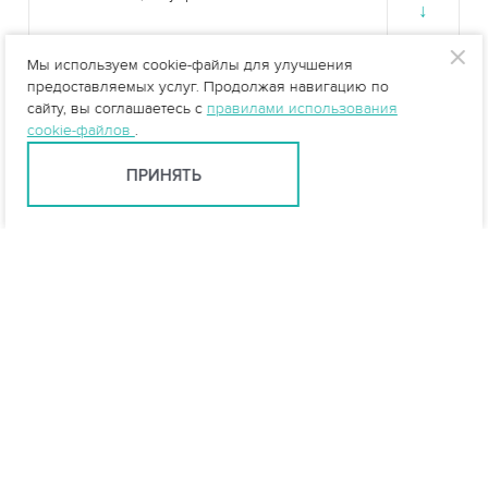
↓
Мы используем cookie-файлы для улучшения
Размещение под
предоставляемых услуг. Продолжая навигацию по
↓
сайту, вы соглашаетесь с
правилами использования
cookie-файлов
.
ПРИНЯТЬ
Краснодар +7 (861) 205-00-71
krasnodar@vo-da.ru