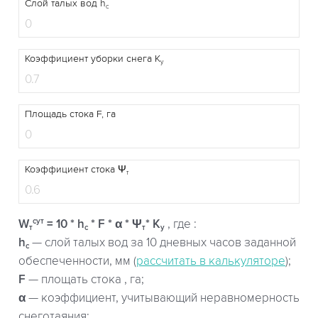
Слой талых вод h
c
Коэффициент уборки cнега K
y
Площадь стока F, га
Коэффициент стока Ψ
т
сут
W
= 10 * h
* F * α * Ψ
* K
, где :
т
c
т
у
h
— слой талых вод за 10 дневных часов заданной
c
обеспеченности, мм (
рассчитать в калькуляторе
);
F
— площать стока , га;
α
— коэффициент, учитывающий неравномерность
снеготаяния;