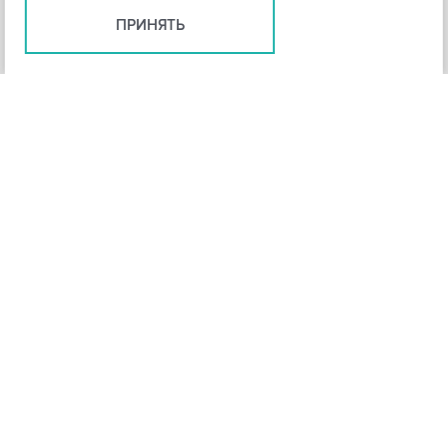
ПРИНЯТЬ
+
3
-
Рейтинг инструмента
НАЗАД
4,3