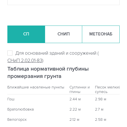
СП
СНИП
МЕТЕОНАБ
Для оснований зданий и сооружений (
СНиП 2.02.01-83)
Таблица нормативной глубины
промерзания грунта
Ближайшие населеные пункты
Суглинки и
Песок мелкий,
глины
супесь
Гош
2.44 м
2.98 м
Братолюбовка
2.22 м
2.7 м
Белогорск
2.12 м
2.58 м