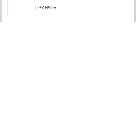
ПРИНЯТЬ
+
3
-
Рейтинг инструмента
НАЗАД
4,3