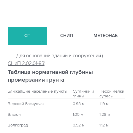
СП
СНИП
МЕТЕОНАБ
Для оснований зданий и сооружений (
СНиП 2.02.01-83)
Таблица нормативной глубины
промерзания грунта
Ближайшие населеные пункты
Суглинки и
Песок мелкий,
глины
супесь
Верхний Баскунчак
0.98 м
1.19 м
Эльтон
1.05 м
1.28 м
Волгоград
0.92 м
1.12 м