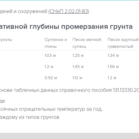
даний и сооружений (
СНиП 2.02.01-83)
ативной глубины промерзания грунта
пункты
Суглинки и
Песок мелкий,
Песок крупный
глины
супесь
гравелистый
1.03 м
1.25 м
1.34 м
1.2 м
1.45 м
1.56 м
0.92 м
1.12 м
1.2 м
снове табличных данных справочного пособия 131.13330.2
где
ячных отрицательных температур за год,
аждому из типов грунтов