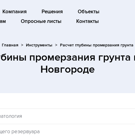
Компания
Решения
Объекты
ам
Опросные листы
Контакты
Главная
Инструменты
Расчет глубины промерзания грунта
убины промерзания грунта
Новгороде
матология
щего резервуара