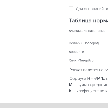
Для оснований з
Таблица норм
Ближайшие населеные 
Великий Новгород
Боровичи
Санкт-Петербург
Расчет ведется на о
Формула
H = √M*k
, 
М
— сумма среднемес
k
— коэфициент по к