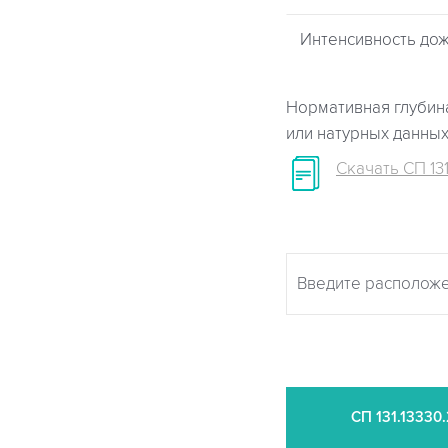
Интенсивность дож
Нормативная глубина
или натурных данны
Скачать СП 131
СП
131.13330