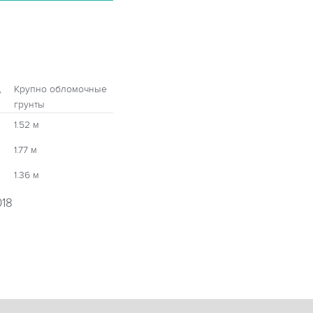
,
Крупно обломочные
грунты
1.52 м
1.77 м
1.36 м
018