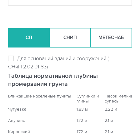
СП
СНИП
МЕТЕОНАБ
Для оснований зданий и сооружений (
СНиП 2.02.01-83)
Таблица нормативной глубины
промерзания грунта
Ближайшие населеные пункты
Суглинки и
Песок мелкий,
глины
супесь
Чугуевка
1.83 м
2.22 м
Анучино
1.72 м
2.1 м
Кировский
1.72 м
2.1 м