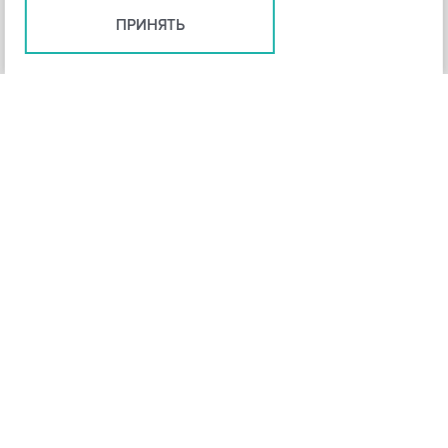
ПРИНЯТЬ
+
3
-
Рейтинг инструмента
НАЗАД
4,3