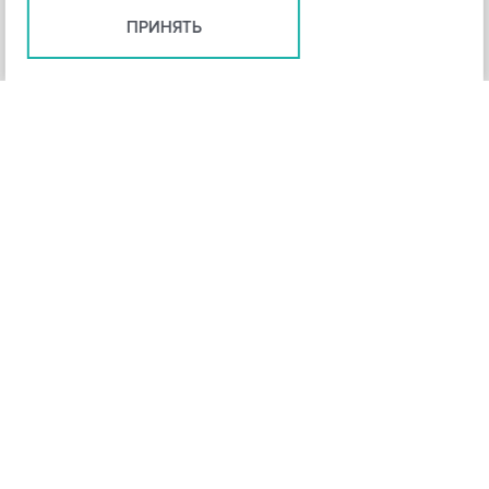
ПРИНЯТЬ
+
3
-
Рейтинг инструмента
НАЗАД
4,3