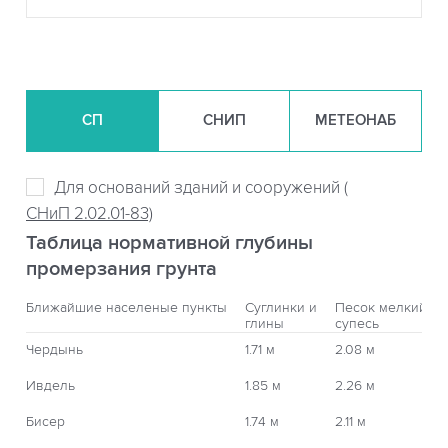
СП
СНИП
МЕТЕОНАБ
Для оснований зданий и сооружений (
СНиП 2.02.01-83)
Таблица нормативной глубины
промерзания грунта
Ближайшие населеные пункты
Суглинки и
Песок мелкий,
глины
супесь
Чердынь
1.71 м
2.08 м
Ивдель
1.85 м
2.26 м
Бисер
1.74 м
2.11 м