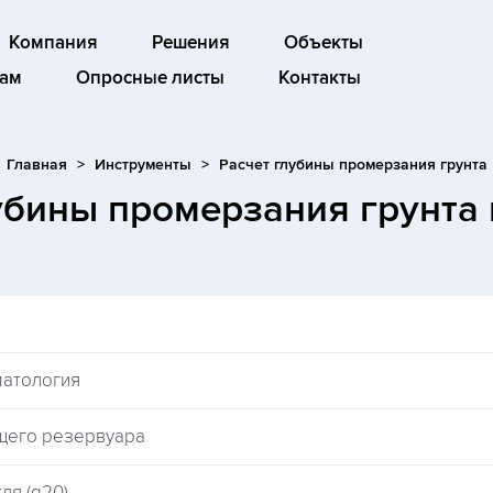
Компания
Решения
Объекты
ам
Опросные листы
Контакты
Главная
Инструменты
Расчет глубины промерзания грунта
убины промерзания грунта
матология
щего резервуара