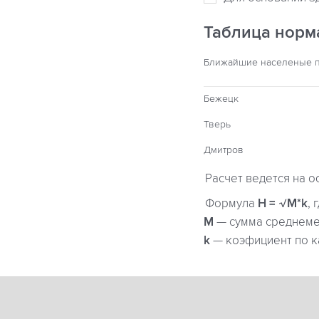
Таблица норм
Ближайшие населеные 
Бежецк
Тверь
Дмитров
Расчет ведется на о
Формула
H = √M*k
, 
М
— сумма среднемес
k
— коэфициент по к