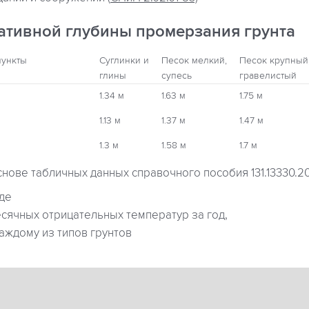
ативной глубины промерзания грунта
пункты
Суглинки и
Песок мелкий,
Песок крупный
глины
супесь
гравелистый
1.34 м
1.63 м
1.75 м
1.13 м
1.37 м
1.47 м
1.3 м
1.58 м
1.7 м
снове табличных данных справочного пособия 131.13330.2
где
ячных отрицательных температур за год,
аждому из типов грунтов