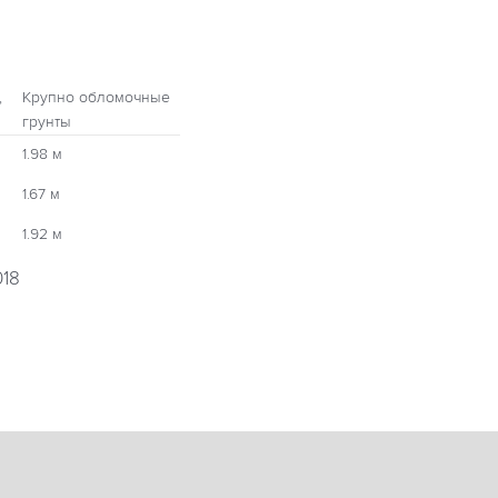
,
Крупно обломочные
грунты
1.98 м
1.67 м
1.92 м
018