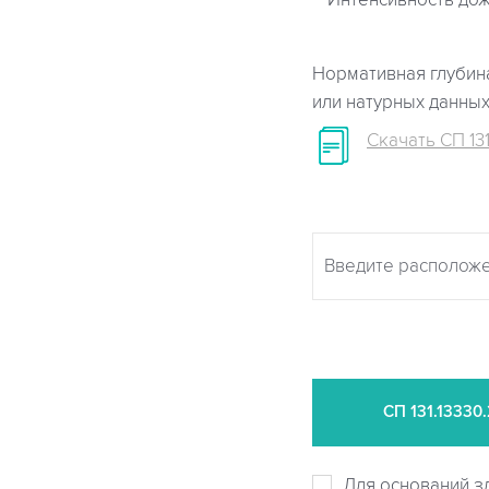
Интенсивность дож
Нормативная глубина
или натурных данны
Скачать СП 131
СП
131.13330
Для оснований з