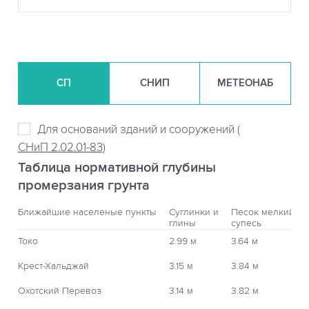
СП
СНИП
МЕТЕОНАБ
Для оснований зданий и сооружений (
СНиП 2.02.01-83)
Таблица нормативной глубины
промерзания грунта
Ближайшие населеные пункты
Суглинки и
Песок мелкий,
глины
супесь
Токо
2.99 м
3.64 м
Крест-Хальджай
3.15 м
3.84 м
Охотский Перевоз
3.14 м
3.82 м