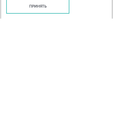
ПРИНЯТЬ
+
3
-
Рейтинг инструмента
НАЗАД
4,3