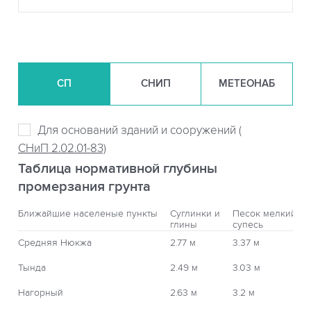
СП
СНИП
МЕТЕОНАБ
Для оснований зданий и сооружений (
СНиП 2.02.01-83)
Таблица нормативной глубины
промерзания грунта
Ближайшие населеные пункты
Суглинки и
Песок мелкий,
глины
супесь
Средняя Нюкжа
2.77 м
3.37 м
Тында
2.49 м
3.03 м
Нагорный
2.63 м
3.2 м