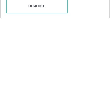
ПРИНЯТЬ
+
3
-
Рейтинг инструмента
НАЗАД
4,3