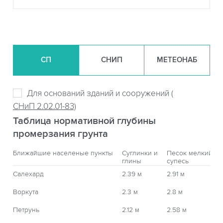
СП
СНИП
МЕТЕОНАБ
Для оснований зданий и сооружений (
СНиП 2.02.01-83)
Таблица нормативной глубины
промерзания грунта
Ближайшие населеные пункты
Суглинки и
Песок мелкий,
глины
супесь
Салехард
2.39 м
2.91 м
Воркута
2.3 м
2.8 м
Петрунь
2.12 м
2.58 м