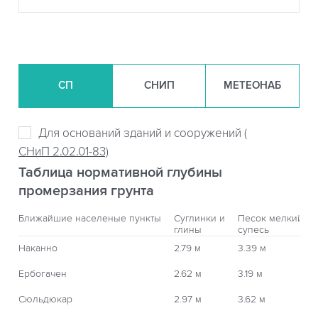
СП
СНИП
МЕТЕОНАБ
Для оснований зданий и сооружений (
СНиП 2.02.01-83)
Таблица нормативной глубины
промерзания грунта
Ближайшие населеные пункты
Суглинки и
Песок мелкий,
глины
супесь
Наканно
2.79 м
3.39 м
Ербогачен
2.62 м
3.19 м
Сюльдюкар
2.97 м
3.62 м