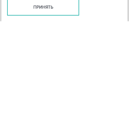
ПРИНЯТЬ
+
3
-
Рейтинг инструмента
НАЗАД
4,3