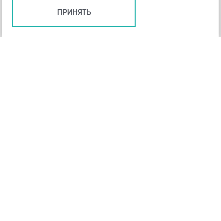
ПРИНЯТЬ
+
3
-
Рейтинг инструмента
НАЗАД
4,3