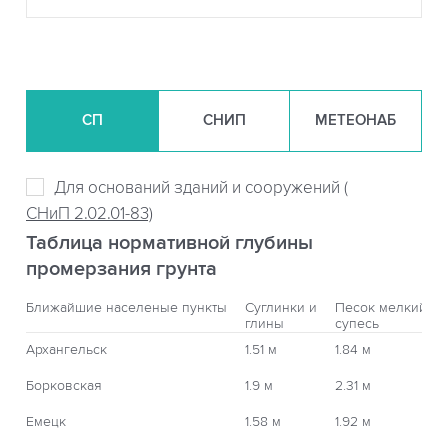
СП
СНИП
МЕТЕОНАБ
Для оснований зданий и сооружений (
СНиП 2.02.01-83)
Таблица нормативной глубины
промерзания грунта
Ближайшие населеные пункты
Суглинки и
Песок мелкий,
глины
супесь
Архангельск
1.51 м
1.84 м
Борковская
1.9 м
2.31 м
Емецк
1.58 м
1.92 м