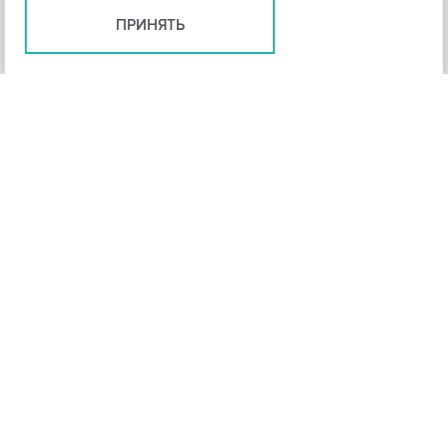
ПРИНЯТЬ
+
3
-
Рейтинг инструмента
НАЗАД
4,3