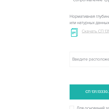
Сопротивление тр
Нормативная глубина
или натурных данны
Скачать СП 131
СП
131.13330
Для оснований з