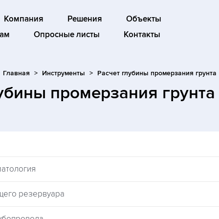
Компания
Решения
Объекты
ам
Опросные листы
Контакты
Главная
Инструменты
Расчет глубины промерзания грунта
лубины промерзания грунт
матология
щего резервуара