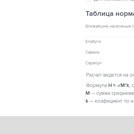
Таблица норм
Ближайшие населеные 
Елабуга
Савали
Сарапул
Расчет ведется на о
Формула
H = √M*k
, 
М
— сумма среднемес
k
— коэфициент по к