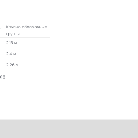
,
Крупно обломочные
грунты
2.15 м
2.4 м
2.26 м
018