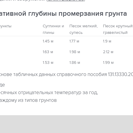
ативной глубины промерзания грунта
пункты
Суглинки и
Песок мелкий,
Песок крупный
глины
супесь
гравелистый
1.45 м
1.77 м
1.9 м
1.63 м
1.98 м
2.12 м
1.53 м
1.86 м
1.99 м
снове табличных данных справочного пособия 131.13330.2
где
ячных отрицательных температур за год,
аждому из типов грунтов