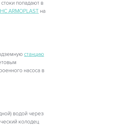
 стоки попадают в
КНС ARMOPLAST
на
подземную
станцию
летовым
роенного насоса в
дной) водой через
ический колодец