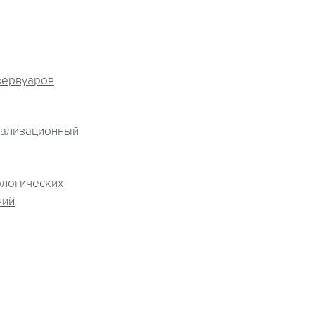
зервуаров
нализационный
ологических
ний