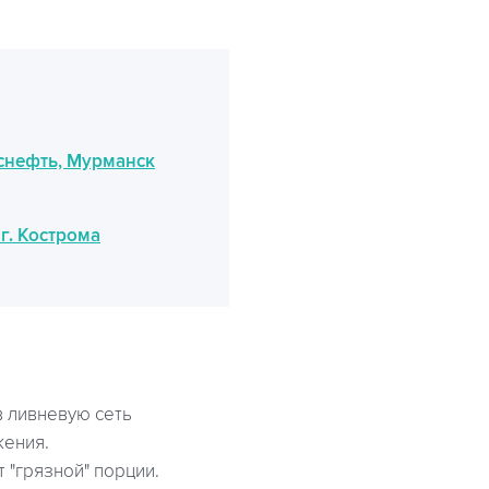
снефть, Мурманск
г. Кострома
 ливневую сеть
жения.
 "грязной" порции.