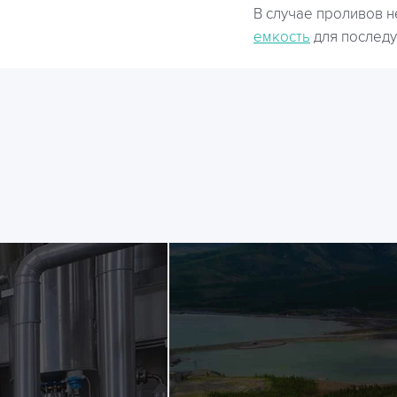
В случае проливов 
емкость
для последу