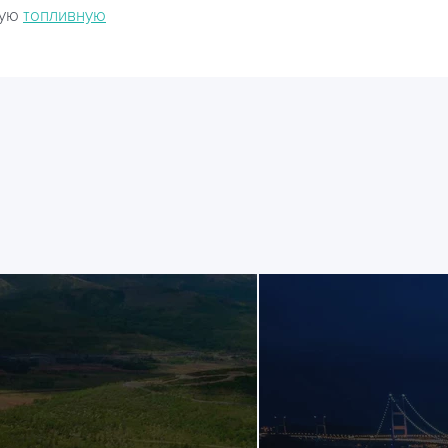
ную
топливную