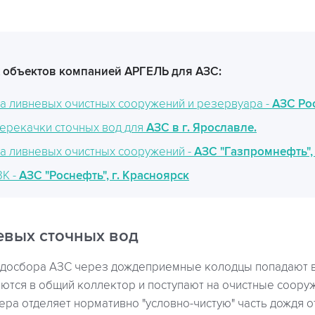
 объектов компанией АРГЕЛЬ для АЗС:
а ливневых очистных сооружений и резервуара -
АЗС Ро
перекачки сточных вод для
АЗС в г. Ярославле.
а ливневых очистных сооружений -
АЗС "Газпромнефть", 
ЗК -
АЗС "Роснефть", г. Красноярск
евых сточных вод
одосбора АЗС через дождеприемные колодцы попадают в
ются в общий коллектор и поступают на очистные соору
ра отделяет нормативно "условно-чистую" часть дождя от