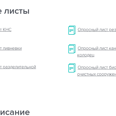
 листы
т КНС
Опросный лист ре
т ливневки
Опросный лист ка
колодец
т разделительной
Опросный лист би
очистных сооруже
исание