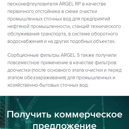
песконефтеуловителя ARGEL RP в качестве
первичного отстойника в схеме очистки
промышленных сточных вод для предприятий
нефтяной промышленности, станций технического
обслуживания транспорта, в системе оборотного
водоснабжения и на других подобных объектах.
Сорбционные фильтры ARGEL S также получили
повсеместное применение в качестве фильтров
доочистки (после основного этапа очистки и перед
этапом обеззараживания) для промышленных и
хозяйственно-бытовых сточных вод.
Получить коммерческое
предложение